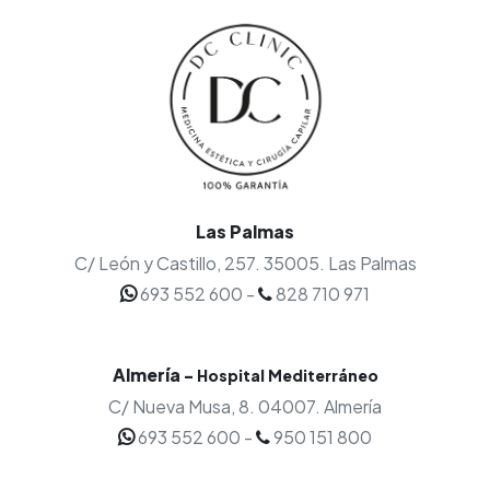
Las Palmas
C/ León y Castillo, 257.
35005.
Las Palmas
693 552 600
-
828 710 971
Almería
-
Hospital Mediterráneo
C/ Nueva Musa, 8.
04007.
Almería
693 552 600
-
950 151 800